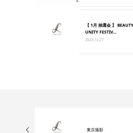
【 1月 抽選会 】 BEAUT
UNITY FESTIV...
2025.12.27
ご一読お願い
東京撮影