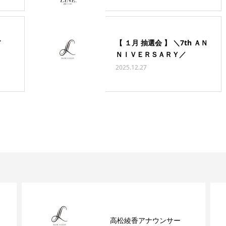
Y
【 １月 抽選会 】 ＼7th ＡＮ
ＮＩＶＥＲＳＡＲＹ／
2025.12.27
高松綾香アナウンサー