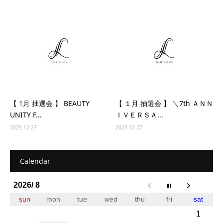
【 1月 抽選会 】 BEAUTY
【 １月 抽選会 】 ＼7th ＡＮＮ
UNITY F...
ＩＶＥＲＳＡ...
2025.12.27
2025.12.27
Calendar
2026/ 8
sun
mon
tue
wed
thu
fri
sat
1